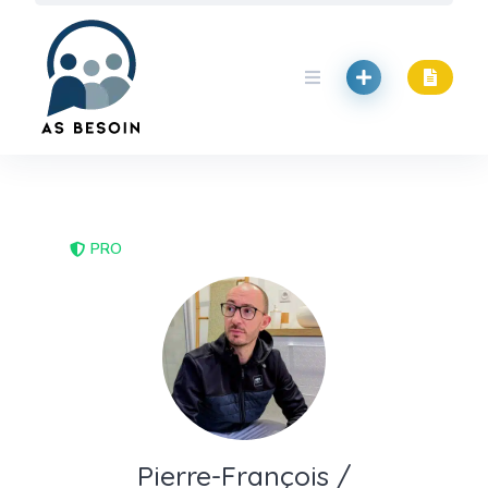
Skip
to
content
PRO
Pierre-François /