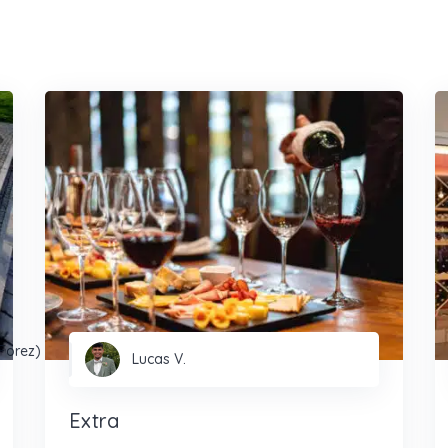
-Forez)
Lucas V.
Extra