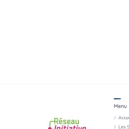
Menu
Accue
Les 