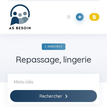
Skip
to
content
1 ANNONCE
Repassage, lingerie
Rechercher